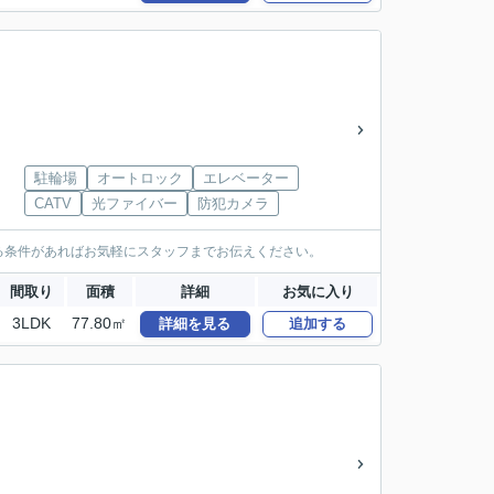
駐輪場
オートロック
エレベーター
CATV
光ファイバー
防犯カメラ
る条件があればお気軽にスタッフまでお伝えください。
間取り
面積
詳細
お気に入り
3LDK
77.80㎡
詳細を見る
追加する