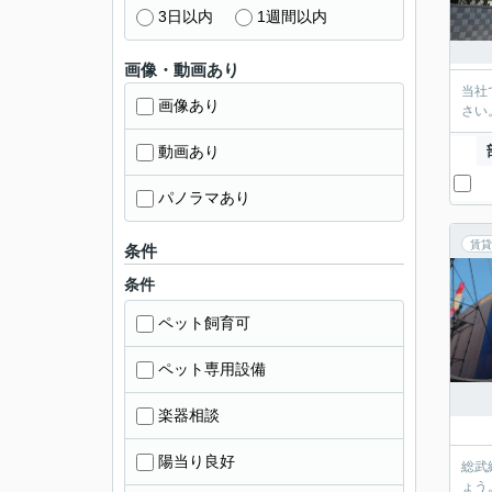
3日以内
1週間以内
画像・動画あり
当社
画像あり
さい
動画あり
パノラマあり
賃貸
条件
条件
ペット飼育可
ペット専用設備
楽器相談
陽当り良好
総武
ょう