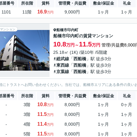
部屋番号
所在階
賃料
管理費・共益費
敷金/保証金
礼金
16.9
1101
11階
9,000円
1ヶ月
1ヶ月
万円
マンション
船橋市
印内町
船橋市印内町の賃貸マンション
10.8
11.5
万円～
万円
管理/共益費8,000
25.18㎡ (1K) /築10年 /5階建
総武線
「
西船橋
」駅 徒歩3分
東西線
「
西船橋
」駅 徒歩3分
京葉線
「
西船橋
」駅 徒歩3分
軽にトラストへお問い合わせください。当社では、船橋市エリアにある条件の良い
部屋番号
所在階
賃料
管理費・共益費
敷金/保証金
礼金
10.8
-
3階
8,000円
1ヶ月
0ヶ月
万円
11.5
-
3階
8,000円
1ヶ月
1ヶ月
万円
11.4
-
4階
8,000円
1ヶ月
1ヶ月
万円
11.5
-
5階
8,000円
1ヶ月
1ヶ月
万円