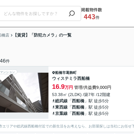
掲載物件数
443
件
【賃貸】「防犯カメラ」の一覧
船橋店
46
件
マンション
船橋市
葛飾町
ウィステミラ西船橋
16.9
万円
管理/共益費9,000円
53.38㎡ (2LDK) /築7年 /12階建
総武線
「
西船橋
」駅 徒歩5分
東西線
「
西船橋
」駅 徒歩5分
京葉線
「
西船橋
」駅 徒歩5分
市エリアや総武線西船橋付近での新生活をお考えなら、お部屋探しは当社にお任せ