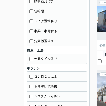
照明器具付き
アパ
駐輪場
バイク置場あり
家具・家電付き
洗濯機置場有
船橋
構造・工法
外観タイル張り
キッチン
アパ
コンロ２口以上
食器洗い乾燥機
システムキッチン