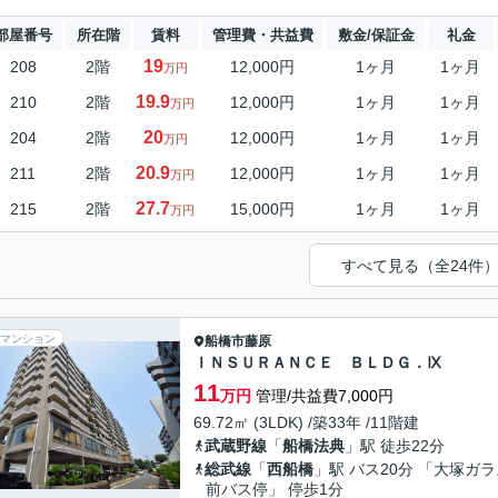
部屋番号
所在階
賃料
管理費・共益費
敷金/保証金
礼金
19
208
2階
12,000円
1ヶ月
1ヶ月
万円
19.9
210
2階
12,000円
1ヶ月
1ヶ月
万円
20
204
2階
12,000円
1ヶ月
1ヶ月
万円
20.9
211
2階
12,000円
1ヶ月
1ヶ月
万円
27.7
215
2階
15,000円
1ヶ月
1ヶ月
万円
すべて見る（全24件
マンション
船橋市
藤原
ＩＮＳＵＲＡＮＣＥ ＢＬＤＧ．Ⅸ
11
万円
管理/共益費7,000円
69.72㎡ (3LDK) /築33年 /11階建
武蔵野線
「
船橋法典
」駅 徒歩22分
総武線
「
西船橋
」駅 バス20分 「大塚ガ
前バス停」 停歩1分