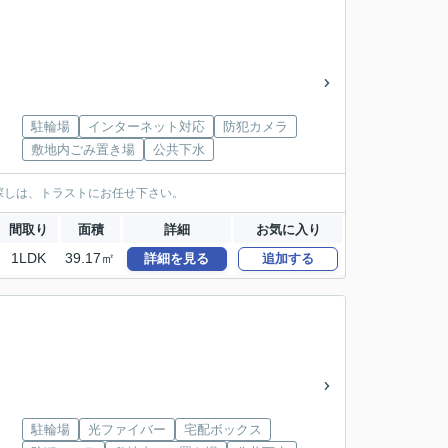
駐輪場
インターネット対応
防犯カメラ
敷地内ごみ置き場
公共下水
探しは、トラストにお任せ下さい。
間取り
面積
詳細
お気に入り
1LDK
39.17㎡
詳細を見る
追加する
駐輪場
光ファイバー
宅配ボックス