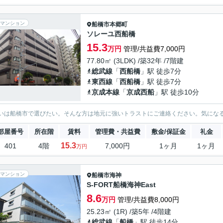
マンション
船橋市
本郷町
ソレーユ西船橋
15.3
万円
管理/共益費7,000円
77.80㎡ (3LDK) /築32年 /7階建
総武線
「
西船橋
」駅 徒歩7分
東西線
「
西船橋
」駅 徒歩7分
京成本線
「
京成西船
」駅 徒歩10分
いは船橋市で選びたい。そんな方は地元に強いトラストにご連絡ください。気にな
部屋番号
所在階
賃料
管理費・共益費
敷金/保証金
礼金
15.3
401
4階
7,000円
1ヶ月
1ヶ月
万円
マンション
船橋市
海神
S-FORT船橋海神East
8.6
万円
管理/共益費8,000円
25.23㎡ (1R) /築5年 /4階建
総武線
「
船橋
」駅 徒歩14分