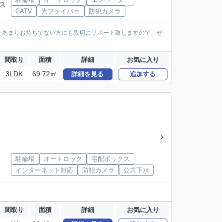
ラス
CATV
光ファイバー
防犯カメラ
をあまりお持ちでない方にも親切にサポート致しますので、ぜ
間取り
面積
詳細
お気に入り
3LDK
69.72㎡
詳細を見る
追加する
駐輪場
オートロック
宅配ボックス
インターネット対応
防犯カメラ
公共下水
間取り
面積
詳細
お気に入り