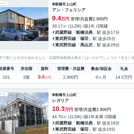
ート
船橋市
上山町
アン・フェリシア
9.4
万円
管理/共益費2,900円
39.17㎡ (1LDK) /築1年 /2階建
武蔵野線
「
船橋法典
」駅 徒歩17分
東武野田線
「
塚田
」駅 徒歩25分
東武野田線
「
馬込沢
」駅 徒歩29分
市で新たな生活を始めるなら、武蔵野線船橋法典近くはいかがでしょうか？住まい
部屋番号
所在階
賃料
管理費・共益費
敷金/保証金
礼金
9.4
101
1階
2,900円
0ヶ月
14.5万円
万円
ート
船橋市
上山町
レガリア
10.3
万円
管理/共益費2,900円
44.70㎡ (1LDK) /築1年未満 /2階建
武蔵野線
「
船橋法典
」駅 徒歩18分
東武野田線
「
塚田
」駅 徒歩19分