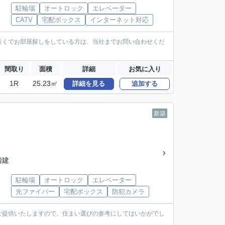
駐輪場
オートロック
エレベーター
CATV
宅配ボックス
インターネット対応
近くでお部屋探しをしている方は、当社までお問い合わせくだ
間取り
面積
詳細
お気に入り
1R
25.23㎡
詳細を見る
追加する
新築
5階建
駐輪場
オートロック
エレベーター
光ファイバー
宅配ボックス
防犯カメラ
ご提供いたしますので、住まい選びの参考にしてはいかがでし