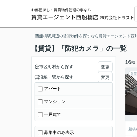
｜西船橋駅周辺の賃貸物件を探すなら賃貸エージェント西
【賃貸】「防犯カメラ」の一覧
16
棟
市区町村から探す
変更
賃貸
沿線・駅から探す
変更
アパート
マンション
一戸建て
船橋
募集中のみ表示