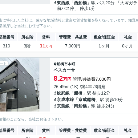
東西線
「
西船橋
」駅 バス20分 「大塚ガ
前バス停」 停歩1分
市に特化した当社は、確かな地域情報と豊富な賃貸情報を取り扱っています。知識
部屋探しは当社にお任せ下さい。
部屋番号
所在階
賃料
管理費・共益費
敷金/保証金
礼金
11
310
3階
7,000円
1ヶ月
0ヶ月
万円
ート
船橋市
本町
ペスカーサ
8.2
万円
管理/共益費7,000円
26.49㎡ (1K) /築4年 /3階建
総武線
「
船橋
」駅 徒歩12分
京成本線
「
京成船橋
」駅 徒歩10分
京葉線
「
南船橋
」駅 徒歩24分
情報のことなら、当社にお任せ下さい。
部屋番号
所在階
賃料
管理費・共益費
敷金/保証金
礼金