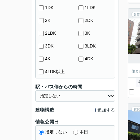
1DK
1LDK
賃貸
2K
2DK
2LDK
3K
3DK
3LDK
4K
4DK
4LDK以上
住ま
駅・バス停からの時間
建物構造
追加する
賃貸
情報公開日
指定しない
本日