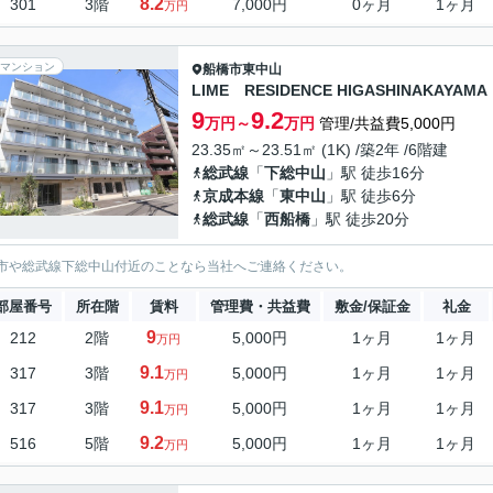
8.2
301
3階
7,000円
0ヶ月
1ヶ月
万円
マンション
船橋市
東中山
LIME RESIDENCE HIGASHINAKAYAMA
9
9.2
万円～
万円
管理/共益費5,000円
23.35㎡～23.51㎡ (1K) /築2年 /6階建
総武線
「
下総中山
」駅 徒歩16分
京成本線
「
東中山
」駅 徒歩6分
総武線
「
西船橋
」駅 徒歩20分
市や総武線下総中山付近のことなら当社へご連絡ください。
部屋番号
所在階
賃料
管理費・共益費
敷金/保証金
礼金
9
212
2階
5,000円
1ヶ月
1ヶ月
万円
9.1
317
3階
5,000円
1ヶ月
1ヶ月
万円
9.1
317
3階
5,000円
1ヶ月
1ヶ月
万円
9.2
516
5階
5,000円
1ヶ月
1ヶ月
万円