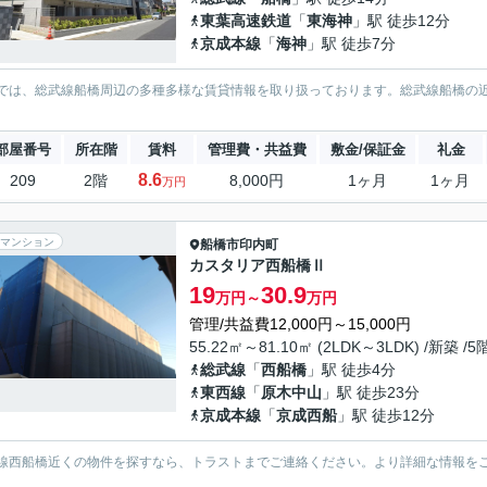
東葉高速鉄道
「
東海神
」駅 徒歩12分
京成本線
「
海神
」駅 徒歩7分
では、総武線船橋周辺の多種多様な賃貸情報を取り扱っております。総武線船橋の
。
部屋番号
所在階
賃料
管理費・共益費
敷金/保証金
礼金
8.6
209
2階
8,000円
1ヶ月
1ヶ月
万円
マンション
船橋市
印内町
カスタリア西船橋Ⅱ
19
30.9
万円～
万円
管理/共益費12,000円～15,000円
55.22㎡～81.10㎡ (2LDK～3LDK) /新築 /
総武線
「
西船橋
」駅 徒歩4分
東西線
「
原木中山
」駅 徒歩23分
京成本線
「
京成西船
」駅 徒歩12分
線西船橋近くの物件を探すなら、トラストまでご連絡ください。より詳細な情報を
。