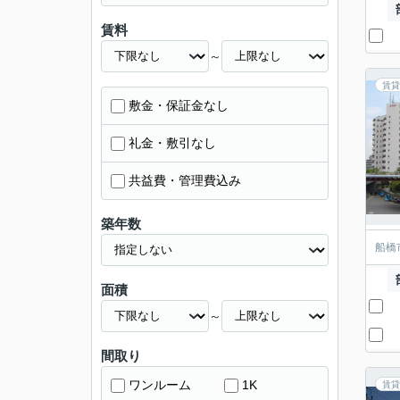
賃料
～
賃貸
敷金・保証金なし
礼金・敷引なし
共益費・管理費込み
築年数
船橋
面積
～
間取り
ワンルーム
1K
賃貸