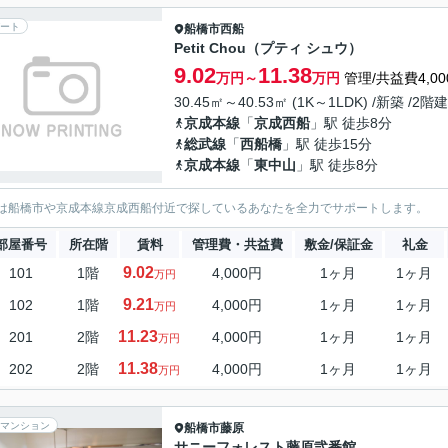
ート
船橋市
西船
Petit Chou（プティ シュウ）
9.02
11.38
万円～
万円
管理/共益費4,00
30.45㎡～40.53㎡ (1K～1LDK) /新築 /2階建
京成本線
「
京成西船
」駅 徒歩8分
総武線
「
西船橋
」駅 徒歩15分
京成本線
「
東中山
」駅 徒歩8分
は船橋市や京成本線京成西船付近で探しているあなたを全力でサポートします。
部屋番号
所在階
賃料
管理費・共益費
敷金/保証金
礼金
9.02
101
1階
4,000円
1ヶ月
1ヶ月
万円
9.21
102
1階
4,000円
1ヶ月
1ヶ月
万円
11.23
201
2階
4,000円
1ヶ月
1ヶ月
万円
11.38
202
2階
4,000円
1ヶ月
1ヶ月
万円
マンション
船橋市
藤原
サニーフォレスト藤原弐番館