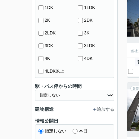
1DK
1LDK
2K
2DK
2LDK
3K
3DK
3LDK
当社
4K
4DK
4LDK以上
駅・バス停からの時間
賃貸
建物構造
追加する
情報公開日
指定しない
本日