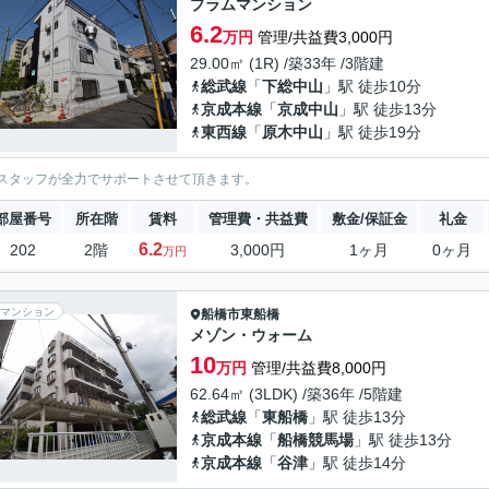
プラムマンション
6.2
万円
管理/共益費3,000円
29.00㎡ (1R) /築33年 /3階建
総武線
「
下総中山
」駅 徒歩10分
京成本線
「
京成中山
」駅 徒歩13分
東西線
「
原木中山
」駅 徒歩19分
スタッフが全力でサポートさせて頂きます。
部屋番号
所在階
賃料
管理費・共益費
敷金/保証金
礼金
6.2
202
2階
3,000円
1ヶ月
0ヶ月
万円
マンション
船橋市
東船橋
メゾン・ウォーム
10
万円
管理/共益費8,000円
62.64㎡ (3LDK) /築36年 /5階建
総武線
「
東船橋
」駅 徒歩13分
京成本線
「
船橋競馬場
」駅 徒歩13分
京成本線
「
谷津
」駅 徒歩14分