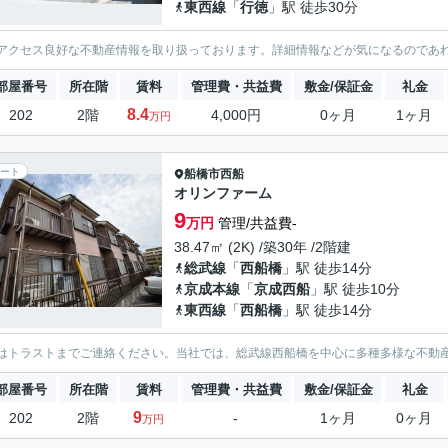
東西線
「
行徳
」駅 徒歩30分
アクセス良好な不動産情報を取り扱っております。詳細情報などが気になるのであ
部屋番号
所在階
賃料
管理費・共益費
敷金/保証金
礼金
8.4
202
2階
4,000円
0ヶ月
1ヶ月
万円
ート
船橋市
西船
オリンファーム
9
万円
管理/共益費-
38.47㎡ (2K) /築30年 /2階建
総武線
「
西船橋
」駅 徒歩14分
京成本線
「
京成西船
」駅 徒歩10分
東西線
「
西船橋
」駅 徒歩14分
はトラストまでご連絡ください。当社では、総武線西船橋を中心に多種多様な不動
部屋番号
所在階
賃料
管理費・共益費
敷金/保証金
礼金
9
202
2階
-
1ヶ月
0ヶ月
万円