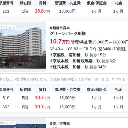
部屋番号
所在階
賃料
管理費・共益費
敷金/保証金
礼金
16.8
101
1階
10,000円
1ヶ月
1ヶ月
万円
マンション
船橋市
宮本
グリーンパーク船橋
10.7
万円
管理/共益費15,000円～16,000
62.40㎡～68.83㎡ (3LDK) /築34年 /13階建
京葉線
「
南船橋
」駅 徒歩15分
京成本線
「
船橋競馬場
」駅 徒歩6分
総武本線
「
船橋
」駅 徒歩34分
市で新しい住環境をお探しなら、京葉線南船橋近くでお求め下さいませ。いつでも
部屋番号
所在階
賃料
管理費・共益費
敷金/保証金
礼金
10.7
510
5階
15,000円
1ヶ月
1ヶ月
万円
10.7
602
6階
16,000円
1ヶ月
1ヶ月
万円
マンション
市川市
鬼高