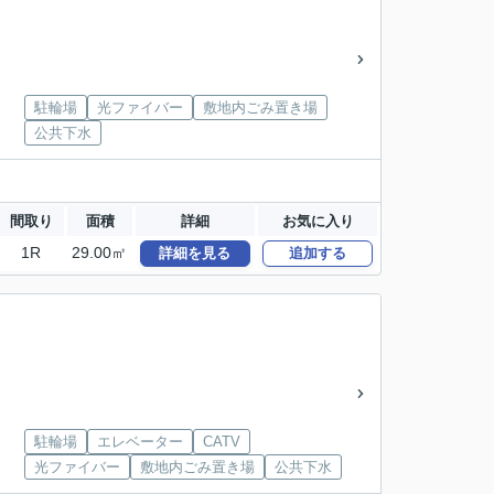
駐輪場
光ファイバー
敷地内ごみ置き場
公共下水
間取り
面積
詳細
お気に入り
1R
29.00㎡
詳細を見る
追加する
駐輪場
エレベーター
CATV
光ファイバー
敷地内ごみ置き場
公共下水