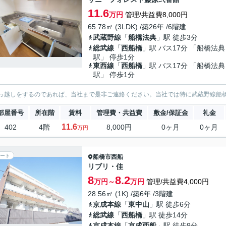
11.6
万円
管理/共益費8,000円
65.78㎡ (3LDK) /築26年 /6階建
武蔵野線
「
船橋法典
」駅 徒歩3分
総武線
「
西船橋
」駅 バス17分 「船橋法典
駅」 停歩1分
東西線
「
西船橋
」駅 バス17分 「船橋法典
駅」 停歩1分
っ越しをするのであれば、当社まで是非ご連絡ください。当社では特に武蔵野線船
部屋番号
所在階
賃料
管理費・共益費
敷金/保証金
礼金
11.6
402
4階
8,000円
0ヶ月
0ヶ月
万円
ート
船橋市
西船
リブリ・佳
8
8.2
万円～
万円
管理/共益費4,000円
28.56㎡ (1K) /築6年 /3階建
京成本線
「
東中山
」駅 徒歩6分
総武線
「
西船橋
」駅 徒歩14分
京成本線
「
京成西船
」駅 徒歩9分