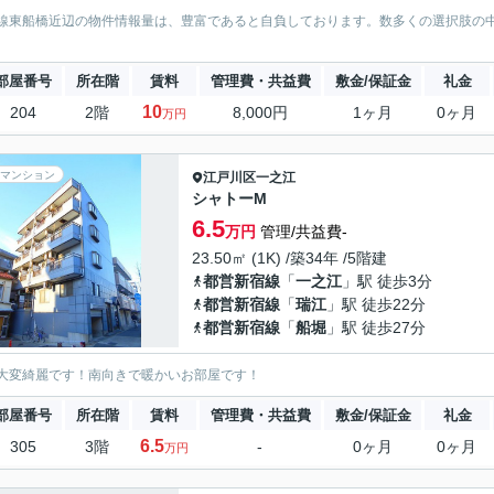
線東船橋近辺の物件情報量は、豊富であると自負しております。数多くの選択肢の
。
部屋番号
所在階
賃料
管理費・共益費
敷金/保証金
礼金
10
204
2階
8,000円
1ヶ月
0ヶ月
万円
マンション
江戸川区
一之江
シャトーM
6.5
万円
管理/共益費-
23.50㎡ (1K) /築34年 /5階建
都営新宿線
「
一之江
」駅 徒歩3分
都営新宿線
「
瑞江
」駅 徒歩22分
都営新宿線
「
船堀
」駅 徒歩27分
大変綺麗です！南向きで暖かいお部屋です！
部屋番号
所在階
賃料
管理費・共益費
敷金/保証金
礼金
6.5
305
3階
-
0ヶ月
0ヶ月
万円