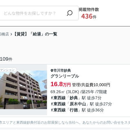
掲載物件数
436
件
【賃貸】「給湯」の一覧
船橋店
109
件
マンション
市川市
妙典
グランリーブル
16.8
万円
管理/共益費10,000円
69.26㎡ (3LDK) /築25年 /7階建
東西線
「
妙典
」駅 徒歩7分
東西線
「
原木中山
」駅 徒歩27分
東西線
「
行徳
」駅 徒歩36分
市エリアと東西線妙典付近のお部屋探しなら当社へ。あなたからのお問い合せをス