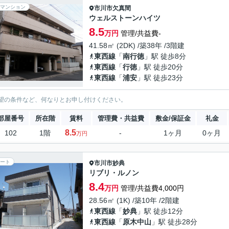
マンション
市川市
欠真間
ウェルストーンハイツ
8.5
万円
管理/共益費-
41.58㎡ (2DK) /築38年 /3階建
東西線
「
南行徳
」駅 徒歩8分
東西線
「
行徳
」駅 徒歩20分
東西線
「
浦安
」駅 徒歩23分
望の条件など、何なりとお申し付けください。
部屋番号
所在階
賃料
管理費・共益費
敷金/保証金
礼金
8.5
102
1階
-
1ヶ月
0ヶ月
万円
ート
市川市
妙典
リブリ・ルノン
8.4
万円
管理/共益費4,000円
28.56㎡ (1K) /築10年 /2階建
東西線
「
妙典
」駅 徒歩12分
東西線
「
原木中山
」駅 徒歩28分