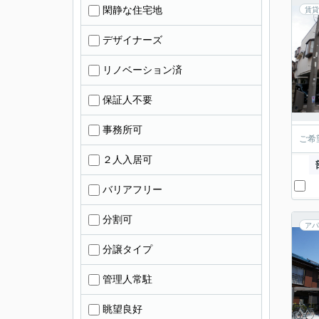
閑静な住宅地
賃貸
デザイナーズ
リノベーション済
保証人不要
事務所可
ご希
２人入居可
バリアフリー
分割可
アパ
分譲タイプ
管理人常駐
眺望良好