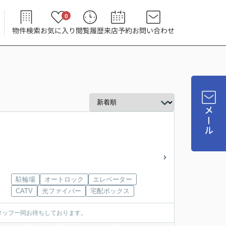
0
物件検索
お気に入り
閲覧履歴
来店予約
お問い合わせ
メール
駐輪場
オートロック
エレベーター
CATV
光ファイバー
宅配ボックス
タッフ一同お待ちしております。