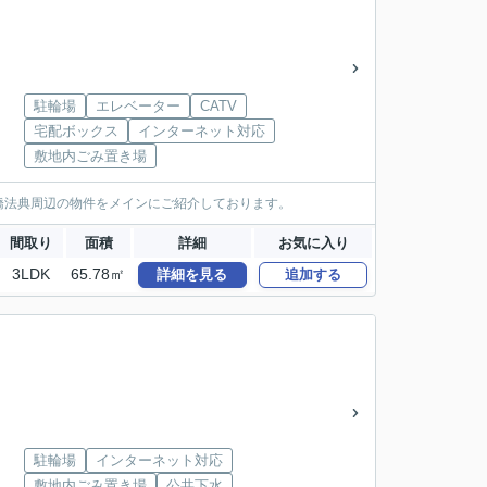
駐輪場
エレベーター
CATV
宅配ボックス
インターネット対応
敷地内ごみ置き場
橋法典周辺の物件をメインにご紹介しております。
間取り
面積
詳細
お気に入り
3LDK
65.78㎡
詳細を見る
追加する
駐輪場
インターネット対応
敷地内ごみ置き場
公共下水