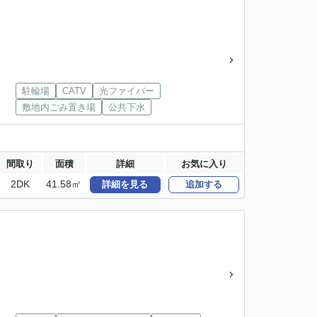
駐輪場
CATV
光ファイバー
敷地内ごみ置き場
公共下水
間取り
面積
詳細
お気に入り
2DK
41.58㎡
詳細を見る
追加する