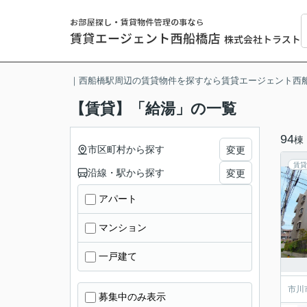
｜西船橋駅周辺の賃貸物件を探すなら賃貸エージェント西
【賃貸】「給湯」の一覧
94
棟
市区町村から探す
変更
賃貸
沿線・駅から探す
変更
アパート
マンション
一戸建て
市川
募集中のみ表示