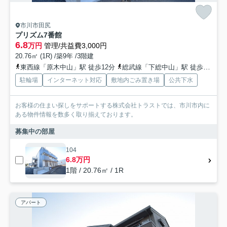
市川市田尻
プリズム7番館
6.8
万円
管理/共益費3,000円
20.76㎡ (1R) /築9年 /3階建
東西線「原木中山」駅 徒歩12分
総武線「下総中山」駅 徒歩28分
駐輪場
インターネット対応
敷地内ごみ置き場
公共下水
お客様の住まい探しをサポートする株式会社トラストでは、市川市内に
ある物件情報を数多く取り揃えております。
募集中の部屋
104
6.8万円
1階 / 20.76㎡ / 1R
アパート