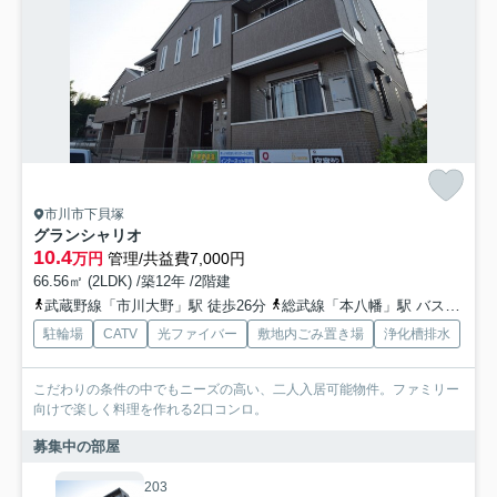
市川市下貝塚
グランシャリオ
10.4
万円
管理/共益費7,000円
66.56㎡ (2LDK) /築12年 /2階建
武蔵野線「市川大野」駅 徒歩26分
総武線「本八幡」駅 バス12分 「大野中央病院内」 停歩5分
駐輪場
CATV
光ファイバー
敷地内ごみ置き場
浄化槽排水
こだわりの条件の中でもニーズの高い、二人入居可能物件。ファミリー
向けで楽しく料理を作れる2口コンロ。
募集中の部屋
203