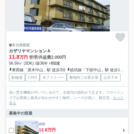
市川市田尻
カザリヤマンションＡ
11.8
万円
管理/共益費2,000円
56.59㎡ (3DK) /築36年 /4階建
東西線「原木中山」駅 徒歩3分
総武線「下総中山」駅 徒歩16分
総
駐輪場
CATV
光ファイバー
敷地内ごみ置き場
公共下水
追い焚き機能が付いているので、水道代の節約ができます。フローリン
グでお部屋と家具が合わせやすい物件。ニーズが高い、独立洗...
もっと
見る
募集中の部屋
406
11.8万円