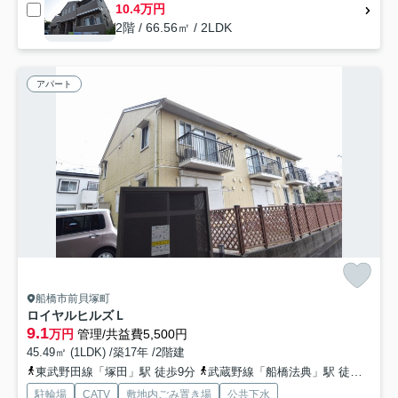
10.4万円
2階 / 66.56㎡ / 2LDK
アパート
船橋市前貝塚町
ロイヤルヒルズＬ
9.1
万円
管理/共益費5,500円
45.49㎡ (1LDK) /築17年 /2階建
東武野田線「塚田」駅 徒歩9分
武蔵野線「船橋法典」駅 徒歩24分
駐輪場
CATV
敷地内ごみ置き場
公共下水