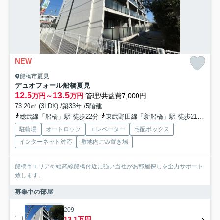
NEW
船橋市夏見
デュオフォール船橋夏見
12.5
13.5
万円～
万円
管理/共益費7,000円
73.20㎡ (3LDK) /築33年 /5階建
総武線「船橋」駅 徒歩22分
東武野田線「新船橋」駅 徒歩21分
東
駐輪場
オートロック
エレベーター
宅配ボックス
インターネット対応
敷地内ごみ置き場
船橋市エリアや総武線船橋付近に強い当社がお部屋探しを全力サポート
致します。
募集中の部屋
209
13.1万円