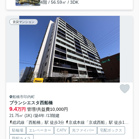
4階 / 56.59㎡ / 3DK
賃貸マンション
船橋市印内町
ブランシエスタ西船橋
9.4
万円
管理/共益費10,000円
21.75㎡ (1K) /築4年 /13階建
総武線「西船橋」駅 徒歩3分
京成本線「京成西船」駅 徒歩10分
東
駐輪場
エレベーター
CATV
光ファイバー
宅配ボックス
防犯カメラ