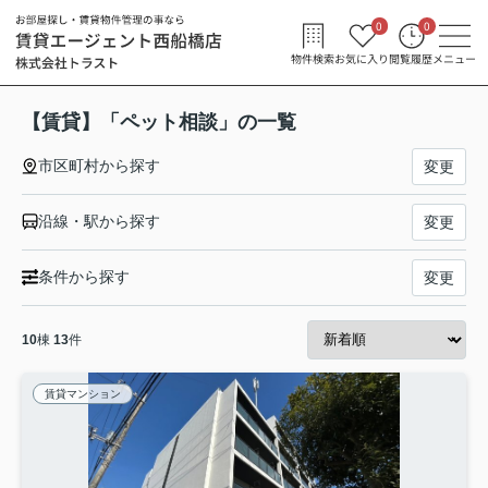
0
0
物件検索
お気に入り
閲覧履歴
メニュー
【賃貸】「ペット相談」の一覧
市区町村から探す
変更
沿線・駅から探す
変更
条件から探す
変更
10
棟
13
件
賃貸マンション