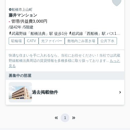
船橋市上山町
藤井マンション
-
管理/共益費3,000円
/築42年 /5階建
武蔵野線「船橋法典」駅 徒歩1分
総武線「西船橋」駅 バス17分 「船橋法典駅」 停歩1分
駐輪場
CATV
光ファイバー
敷地内ごみ置き場
公共下水
快適な住まいを手に入れるなら、当社にお任せください！当社では武蔵
野線船橋法典周辺の賃貸情報を多種多様に取り扱っております...
もっと
見る
募集中の部屋
過去掲載物件
1